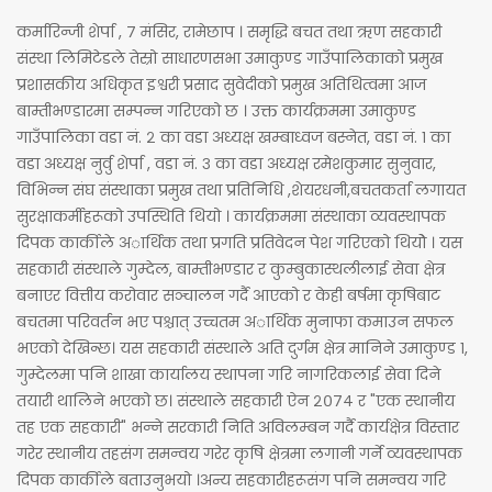
कर्मारिन्जी शेर्पा , ७ मंसिर, रामेछाप । समृद्धि बचत तथा ऋण सहकारी
संस्था लिमिटेडले तेस्रो साधारणसभा उमाकुण्ड गाउँपालिकाको प्रमुख
प्रशासकीय अधिकृत इश्वरी प्रसाद सुवेदीको प्रमुख अतिथित्वमा आज
बाम्तीभण्डारमा सम्पन्न गरिएको छ । उक्त कार्यक्रममा उमाकुण्ड
गाउँपालिका वडा नं. २ का वडा अध्यक्ष खम्बाध्वज बस्नेत, वडा नं. १ का
वडा अध्यक्ष नुर्वु शेर्पा , वडा नं. ३ का वडा अध्यक्ष रमेशकुमार सुनुवार,
विभिन्न संघ संस्थाका प्रमुख तथा प्रतिनिधि ,शेयरधनी,बचतकर्ता लगायत
सुरक्षाकर्मीहरूको उपस्थिति थियो । कार्यक्रममा संस्थाका व्यवस्थापक
दिपक कार्कीले अार्थिक तथा प्रगति प्रतिवेदन पेश गरिएको थियोे । यस
सहकारी संस्थाले गुम्देल, बाम्तीभण्डार र कुम्बुकास्थलीलाई सेवा क्षेत्र
बनाएर वित्तीय करोवार सञ्चालन गर्दै आएको र केही बर्षमा कृषिबाट
बचतमा परिवर्तन भए पश्चात् उच्चतम अार्थिक मुनाफा कमाउन सफल
भएको देखिन्छ। यस सहकारी संस्थाले अति दुर्गम क्षेत्र मानिने उमाकुण्ड १,
गुम्देलमा पनि शाखा कार्यालय स्थापना गरि नागरिकलाई सेवा दिने
तयारी थालिने भएको छ। संस्थाले सहकारी ऐन २०७४ र "एक स्थानीय
तह एक सहकारी" भन्ने सरकारी निति अविलम्बन गर्दै कार्यक्षेत्र विस्तार
गरेर स्थानीय तहसंग समन्वय गरेर कृषि क्षेत्रमा लगानी गर्ने व्यवस्थापक
दिपक कार्कीले बताउनुभयो ।अन्य सहकारीहरूसंग पनि समन्वय गरि