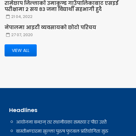
रामेछाप जिल्लाकाे उमाकुण्ड गाउँपालिकाबाट एसइई
परीक्षामा २ सय ८३ जना विद्यार्थी सहभागी हुदै
21 04, 2022
नेपालमा आइटी व्यवसायको छोटो परिचय
27 07, 2020
VIEW ALL
Headlines
आयोजना बन्छन् तर स्थानीयका समस्या र पीडा उस्तै
बाम्तीभण्डारमा खुल्ला पुरुष फुटबल प्रतियोगिता सुरु