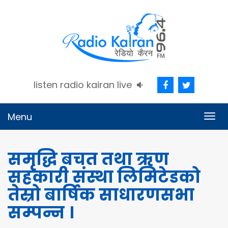
listen radio kairan live
Menu
Togg
navig
समृद्धि बचत तथा ऋण
सहकारी संस्था लिमिटेडको
तेस्रो बार्षिक साधारणसभा
सम्पन्न ।