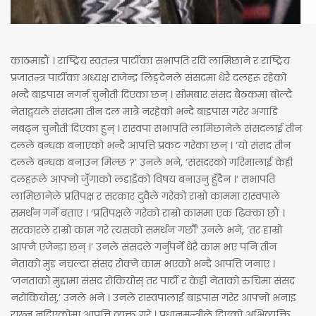
काठमाडौं । राष्ट्रिय स्वतन्त्र पार्टीका सभापति रवि लामिछाने र राष्ट्रिय
प्रजातन्त्र पार्टीका अध्यक्ष राजेन्द्र लिङ्देनले संसदमा धेरै दलहरू रहेको
भन्दै बाइपास नगर्न चुनौती दिएका छन् । सोमबार संसद बैठकमा बोल्दै
नेताद्वयले संसदमा तीन दल मात्रै नरहेको भन्दै बाइपास गरेर अगाडि
नबढ्न चुनौती दिएका हुन् । रास्वपा सभापति लामिछानेले संसदलाई तीन
दलले बन्धक बनाएको भन्दै आपत्ति प्रकट गरेका छन् । ‘यो संसद तीन
दलले बन्धक बनाउन मिल्छ ?’ उनले भने, ‘संसदरको गरिमालाई केही
दलहरूले आफ्नो जुँगाको लडाइँको विषय बनाउनु हुँदैन ।’ सभापति
लामिछानेले प्रतिपक्ष र सरकार दुवैले गरेको राम्रो काममा रास्वपाले
समर्थन गर्ने बताए । ‘प्रतिपक्षले गरेको राम्रो काममा एक ढिक्का छौं ।
सरकारले राम्रो काम गरे त्यसको समर्थन गर्छौं’ उनले भने, ‘तर हाम्रो
आफ्नै एजेन्डा छन् ।’ उनले संसदले गर्नुपर्ने धेरै काम भए पनि तीन
नेताको मुड नचल्दा संसद रोक्ने काम भएको भन्दै आपत्ति जनाए ।
‘जनताको मुद्दामा संसद रोकियोस् तर पार्टी र केही नेताको रुचिमा संसद
नरोकियोस्,’ उनले भने । उनले रास्वपालाई बाइपास गरेर आफ्नो भनाइ
राख्न नदिएकोमा आपत्ति व्यक्त गरे । प्रधानमन्त्रीले दिएको अभिव्यक्ति