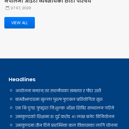
नेपालमा आइटी व्यवसायको छोटो परिचय
27 07, 2020
VIEW ALL
Headlines
आयोजना बन्छन् तर स्थानीयका समस्या र पीडा उस्तै
बाम्तीभण्डारमा खुल्ला पुरुष फुटबल प्रतियोगिता सुरु
एम भि दुगड ग्रुपद्वारा नि:शुल्क आँखा शिविर सञ्चालन गरिने
उमाकुण्डको शिक्षामा रु दुई करोड ४१ लाख बजेट विनियोजन
उमाकुण्डमा तीन दिने प्रारम्भिक बाल विकासका लागि योजना