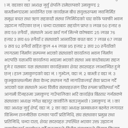
१ नं. वडाका वडा अध्यक्ष नुर्वु शेर्पाले रामेछापको उमाकुण्ड २
बाम्तीभण्डारमा आयोजित एक कार्यक्रम बीच संयुक्तरूपमा नवनिर्मित
समृद्ध बचत तथा ऋण सहकारी संस्था लिमिटेडको चार कोठे पक्की भवन
उद्घाटन गरिएका छन् । चन्दा दाताबाट सहयोग प्राप्त ११ लाख ५० हजार ८
सय ५९ रूपैयाँ , संस्थाले अन्य खर्च गर्न मिल्ने कोषबाट २५ लाख ७६
हजार ३ सय ६९ रूपैयाँ र संस्थाको आन्तरिक बचत बाट ७ लाख ६७ लाख
९ सय ९२ रूपैयाँ सहित कुल ४४ लाख ९५ हजार २ सय २० रूपैयाँको
लागतमा निर्माण सम्पन्न भएको संस्थाको कार्यालय भवन निर्माण
भएपछि यसअघि कार्यालय भाडामा भएको संस्था अब कारोबारमा सहज
हुने र यसबाट यस संस्थाका कार्यक्षेत्रका शेयर सदस्यहरू लाभान्वित हुने
छन् । हाल उमाकुण्डको वडा नं. १ गुम्देल, वडा नं. २ बाम्ती र वडा नं. ३
कुम्बुकास्थलीमा सेवा केन्द्र स्थापन गरी नागरिकलाई सेवा प्रदान गर्दै
आएको यस संस्थाले अन्य वित्तीय संस्थाहरूसंग तिव्र रूपमा प्रतिस्पर्धा गर्दै
आगामी दिनहरूमा उमाकुण्ड गाउँपालिका भरि कार्यक्षेत्र बिस्तार गर्नसक्ने
संस्थाका अध्यक्ष गणेश बहादुर कार्कीले बताउनुभयो । उमाकुण्ड नं. १ का
वडा अध्यक्ष नुर्वु शेर्पा, वडा नं. २ का वडा अध्यक्ष खम्बाध्वज बस्नेत लगायत
विभिन्न राजनीतिक दलका पार्टी प्रतिनिधि, संघ संस्थाका प्रमुख तथा
प्रतिनिधि, चन्दा दाता, शेयर सदस्यहरू उपस्थित भएका उक्त उद्घाटन