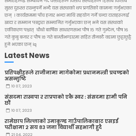
समारोहलाई सम्बोधन गर्दै वक्ताहरूले वित्तीय संस्थाहरूले हिसाब किताब
सुस्त दुरुस्त राख्नुपर्ने भन्दै यस संस्थाको थप प्रगतिको कामना गर्नुभएका
छन् । कार्यक्रममा पाँच हजार भन्दा माथि सहयोग गर्ने चन्दा दाताहरूलाई
खादा र सम्मान पत्रद्वारा सम्मानित गर्नुभएका छन् भने यस संस्थाको
एकीकरण पश्चात् चौथो बार्षिक साधारणसभा पौष १५ गते गुम्देल, पौष १६
गते कुबु बजार र पौष १८ गते बाम्तीभण्डारमा सहित तीनवटै वडामा छुट्टाछुट्टै
हुने भएका छन् ।q
Latest News
प्रतिपक्षीहरूले राजीनामा मागेकोमा प्रधानमन्त्री प्रचण्डको
असन्तुष्टि
10 07, 2023
संसदमा रास्वपा र राप्रपाको एकै स्वर : संसदमा हामी पनि
छौं
10 07, 2023
रामेछाप जिल्लाकाे उमाकुण्ड गाउँपालिकाबाट एसइई
परीक्षामा २ सय ८३ जना विद्यार्थी सहभागी हुदै
21 04, 2022