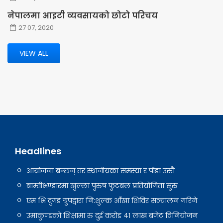
नेपालमा आइटी व्यवसायको छोटो परिचय
27 07, 2020
VIEW ALL
Headlines
आयोजना बन्छन् तर स्थानीयका समस्या र पीडा उस्तै
बाम्तीभण्डारमा खुल्ला पुरुष फुटबल प्रतियोगिता सुरु
एम भि दुगड ग्रुपद्वारा नि:शुल्क आँखा शिविर सञ्चालन गरिने
उमाकुण्डको शिक्षामा रु दुई करोड ४१ लाख बजेट विनियोजन