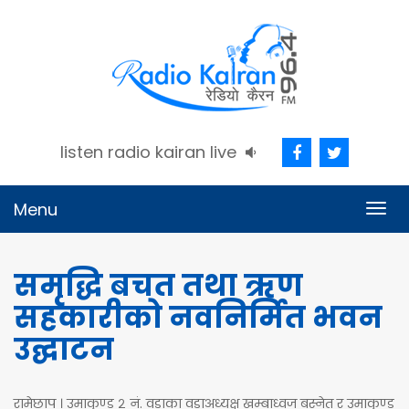
listen radio kairan live
Menu
Togg
navig
समृद्धि बचत तथा ऋण
सहकारीको नवनिर्मित भवन
उद्घाटन
रामेछाप । उमाकुण्ड २ नं. वडाका वडाअध्यक्ष खम्बाध्वज बस्नेत र उमाकुण्ड