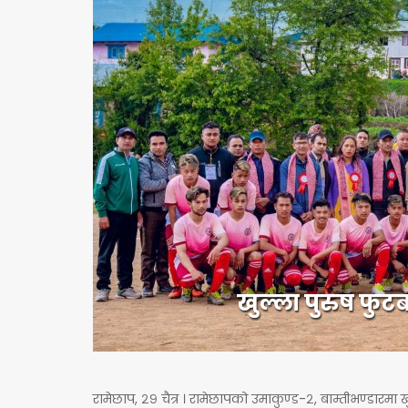
खुल्ला पुरुष फुट
रामेछाप, २९ चैत्र । रामेछापको उमाकुण्ड-२, बाम्तीभण्डारम