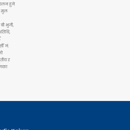
ालन हुने
े मुल
बी भुजी,
अतिथि,
ई
ी नं.
नो
ृतीय र
्षणका