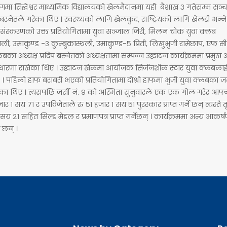
मा सिद्धेश्वर माध्यमिक विद्यालयको खेलमैदानमा यही बैशाख ३ गतेसम्म सञ्च
 बस्नेतले गरेका थिए । स्वस्थ्यको लागि खेलकुद, राष्ट्रियको लागि खेलडी भन्न
ो संस्करणको उक्त प्रतियोगितामा युवा सञ्जाल जिरी, मिलन चोक युवा क्लब
ी, उमाकुण्ड -३ कुम्बुकास्थली, उमाकुण्ड-५ प्रिती, लिखुभुजी रामेछाप, एफ सी 
्यक्ष प्रदिप बस्नेतको अध्यक्षतामा सम्पन्न उद्घाटन कार्यक्रममा प्रमुख 
रणा राखेका थिए । उद्घाटन खेलमा आयोजक सिर्जनशील स्टार युवा क्लबला
। पहिलो हाफ बराबरी भएको प्रतियोगितामा दोश्रो हाफमा भुजी युवा क्लबका जर्स
ा थिए । त्यसपछि जर्सी नं. ९ को अस्मिता सुनुवारले एक एक गोल गरेर आफ्
 सय ७१ र उपविजेताले रु ५१ हजार १ सय ५१ पुरस्कार प्राप्त गर्ने छन् त्यस्तै त
 सय २१ सहित सिल्ड मेडल र प्रमाणपत्र प्राप्त गर्नेछन् । कार्यक्रममा अन्य आकर
 छन् ।