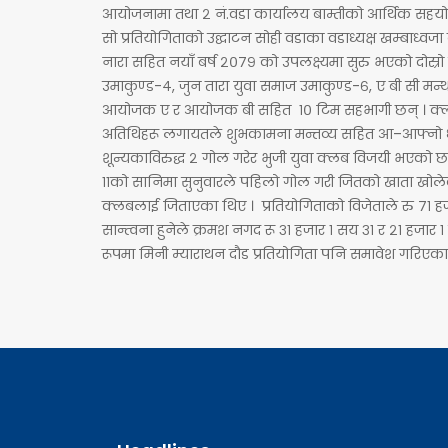
आयोजनामा तथा २ नं.वडा कार्यालय बाम्तीको आर्थिक सहयोग
सो प्रतियोगिताको उद्घाटन सोही वडाका वडाध्यक्ष खम्बाध्वजा
नारा सहित नयाँ बर्ष २०७९ को उपलक्ष्यमा सुरु भएको दोस्र
उमाकुण्ड-४, जुन तारा युवा समाज उमाकुण्ड-६, ए बी सी मन्थल
आयोजक ए र आयोजक बी सहित १० टिम सहभागी छन् । क्लबका अध
अतिथिहरू लगायतले शुभकामना मन्तव्य सहित आ–आफ्नो धा
शून्यकाविरुद्ध २ गोल गरेर भुजी युवा क्लब विजयी भएको छ 
११को सानिमा सुनुवारले पहिलो गोल गरी जितको खाता खोलेक
क्लबलाई जिताएका थिए । प्रतियोगिताको विजेताले रु ७१ हजार १
सान्त्वना हुनेले क्रमश नगद रू ३१ हजार १ सय ३१ र २१ हजार १
रूपमा मिनी म्याराथन दौड प्रतियोगिता पनि समावेश गरिएका